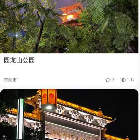
园龙山公园
东莞市 ·
0
1.1k