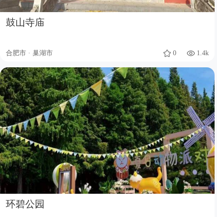
鼓山寺庙
合肥市 · 巢湖市
0
1.4k
环碧公园