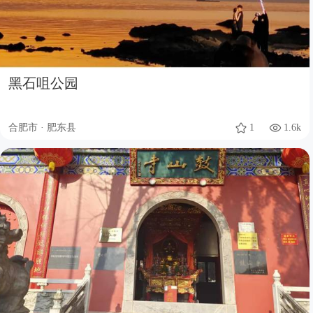
黑石咀公园
合肥市 · 肥东县
1
1.6k