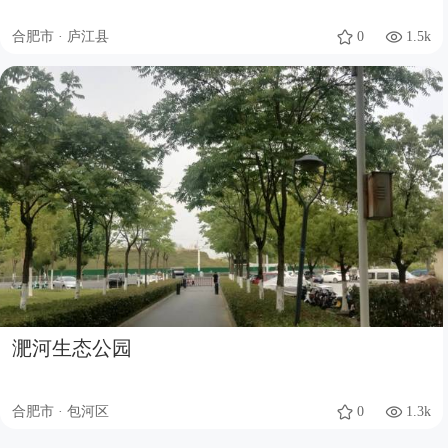
合肥市 · 庐江县
0
1.5k
淝河生态公园
合肥市 · 包河区
0
1.3k