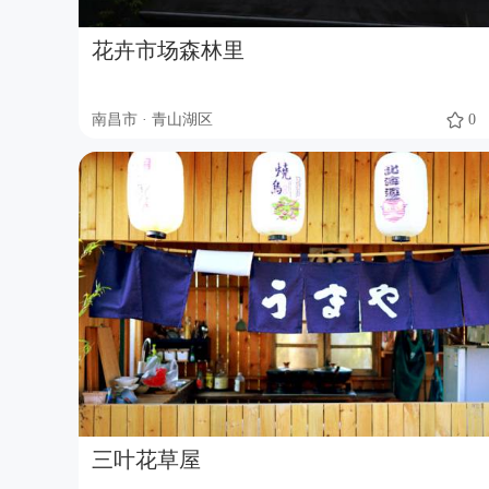
花卉市场森林里
南昌市 · 青山湖区
0
三叶花草屋