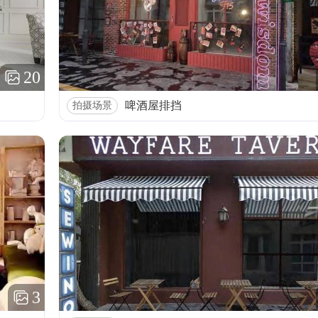
20
啤酒屋排挡
拍摄场景
3