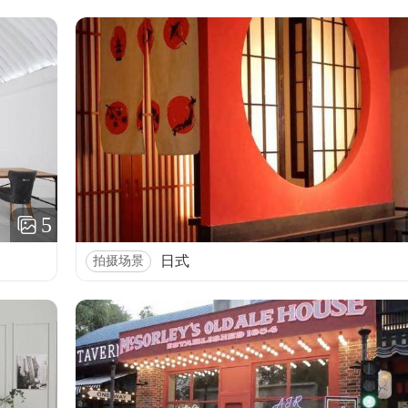
5
日式
拍摄场景