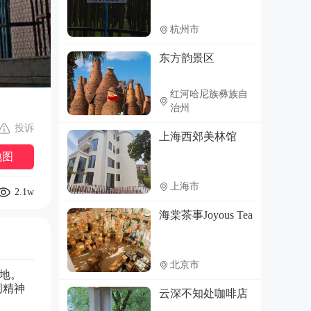
杭州市
东方韵景区
红河哈尼族彝族自
治州
投诉
上海西郊美林馆
地图
上海市
2.1w
海棠茶事Joyous Tea
北京市
地。

创精神
云深不知处咖啡店