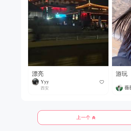
漂亮
游玩
Yyy
薇
西安
上一个