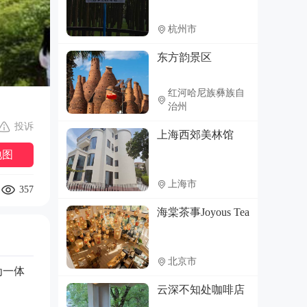
杭州市
东方韵景区
红河哈尼族彝族自
治州
投诉
上海西郊美林馆
地图
上海市
357
海棠茶事Joyous Tea
北京市
为一体
云深不知处咖啡店